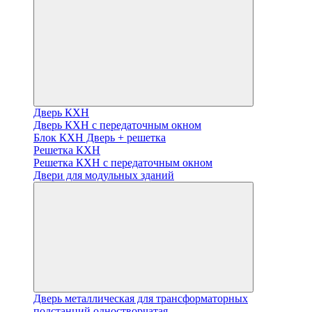
Дверь КХН
Дверь КХН с передаточным окном
Блок КХН Дверь + решетка
Решетка КХН
Решетка КХН с передаточным окном
Двери для модульных зданий
Дверь металлическая для трансформаторных
подстанций одностворчатая