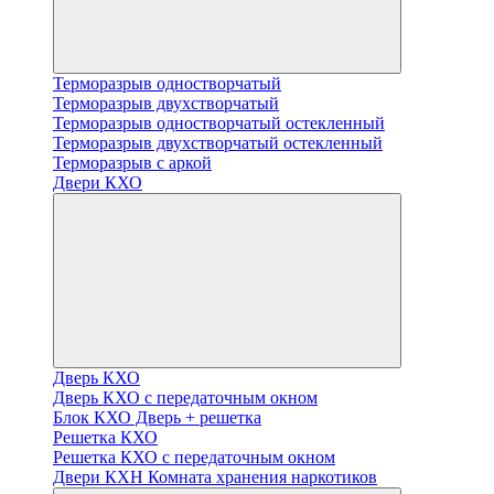
Терморазрыв одностворчатый
Терморазрыв двухстворчатый
Терморазрыв одностворчатый остекленный
Терморазрыв двухстворчатый остекленный
Терморазрыв с аркой
Двери КХО
Дверь КХО
Дверь КХО с передаточным окном
Блок КХО Дверь + решетка
Решетка КХО
Решетка КХО с передаточным окном
Двери КХН Комната хранения наркотиков