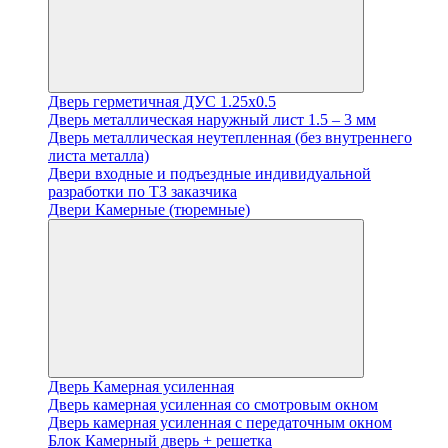
Дверь герметичная ДУС 1.25х0.5
Дверь металлическая наружный лист 1.5 – 3 мм
Дверь металлическая неутепленная (без внутреннего
листа металла)
Двери входные и подъездные индивидуальной
разработки по ТЗ заказчика
Двери Камерные (тюремные)
Дверь Камерная усиленная
Дверь камерная усиленная со смотровым окном
Дверь камерная усиленная с передаточным окном
Блок Камерный дверь + решетка