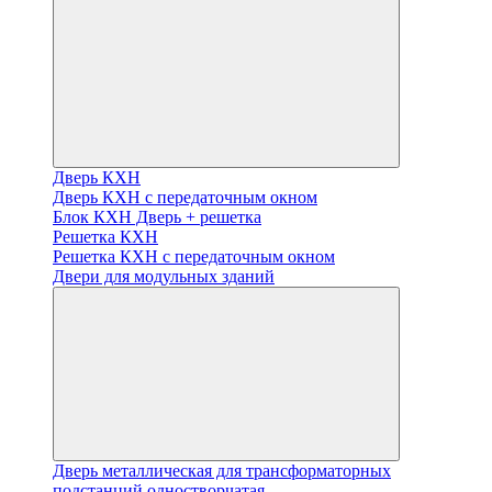
Дверь КХН
Дверь КХН с передаточным окном
Блок КХН Дверь + решетка
Решетка КХН
Решетка КХН с передаточным окном
Двери для модульных зданий
Дверь металлическая для трансформаторных
подстанций одностворчатая