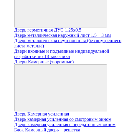
Дверь герметичная ДУС 1.25х0.5
Дверь металлическая наружный лист 1.5 – 3 мм
Дверь металлическая неутепленная (без внутреннего
листа металла)
Двери входные и подъездные индивидуальной
разработки по ТЗ заказчика
Двери Камерные (тюремные)
Дверь Камерная усиленная
Дверь камерная усиленная со смотровым окном
Дверь камерная усиленная с передаточным окном
Блок Камерный дверь + решетка