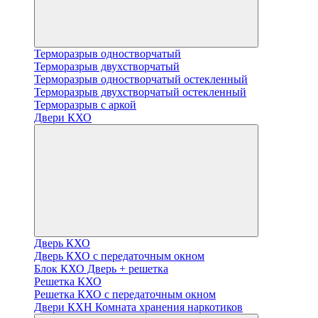
Терморазрыв одностворчатый
Терморазрыв двухстворчатый
Терморазрыв одностворчатый остекленный
Терморазрыв двухстворчатый остекленный
Терморазрыв с аркой
Двери КХО
Дверь КХО
Дверь КХО с передаточным окном
Блок КХО Дверь + решетка
Решетка КХО
Решетка КХО с передаточным окном
Двери КХН Комната хранения наркотиков