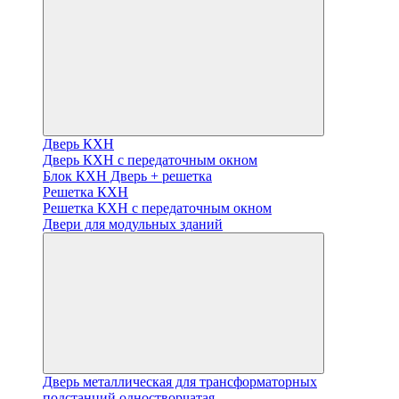
Дверь КХН
Дверь КХН с передаточным окном
Блок КХН Дверь + решетка
Решетка КХН
Решетка КХН с передаточным окном
Двери для модульных зданий
Дверь металлическая для трансформаторных
подстанций одностворчатая