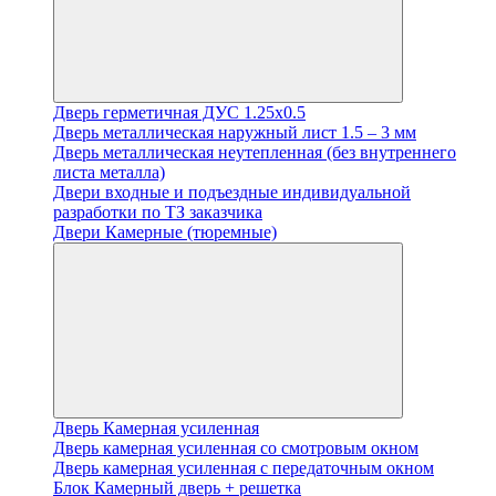
Дверь герметичная ДУС 1.25х0.5
Дверь металлическая наружный лист 1.5 – 3 мм
Дверь металлическая неутепленная (без внутреннего
листа металла)
Двери входные и подъездные индивидуальной
разработки по ТЗ заказчика
Двери Камерные (тюремные)
Дверь Камерная усиленная
Дверь камерная усиленная со смотровым окном
Дверь камерная усиленная с передаточным окном
Блок Камерный дверь + решетка