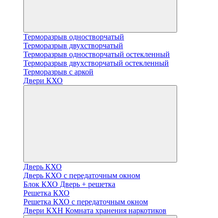
Терморазрыв одностворчатый
Терморазрыв двухстворчатый
Терморазрыв одностворчатый остекленный
Терморазрыв двухстворчатый остекленный
Терморазрыв с аркой
Двери КХО
Дверь КХО
Дверь КХО с передаточным окном
Блок КХО Дверь + решетка
Решетка КХО
Решетка КХО с передаточным окном
Двери КХН Комната хранения наркотиков