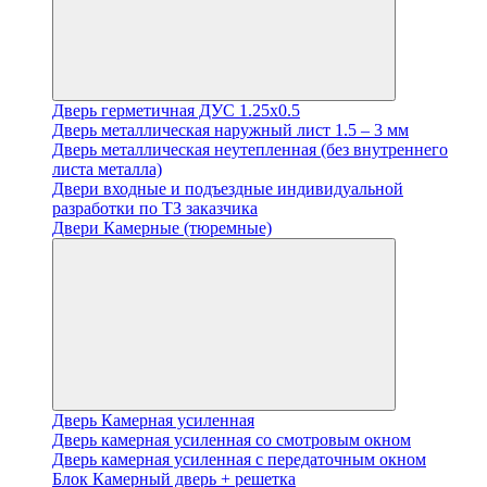
Дверь герметичная ДУС 1.25х0.5
Дверь металлическая наружный лист 1.5 – 3 мм
Дверь металлическая неутепленная (без внутреннего
листа металла)
Двери входные и подъездные индивидуальной
разработки по ТЗ заказчика
Двери Камерные (тюремные)
Дверь Камерная усиленная
Дверь камерная усиленная со смотровым окном
Дверь камерная усиленная с передаточным окном
Блок Камерный дверь + решетка