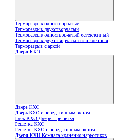
Терморазрыв одностворчатый
Терморазрыв двухстворчатый
Терморазрыв одностворчатый остекленный
Терморазрыв двухстворчатый остекленный
Терморазрыв с аркой
Двери КХО
Дверь КХО
Дверь КХО с передаточным окном
Блок КХО Дверь + решетка
Решетка КХО
Решетка КХО с передаточным окном
Двери КХН Комната хранения наркотиков