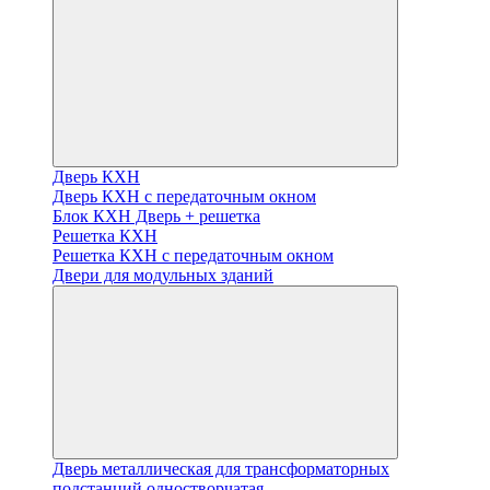
Дверь КХН
Дверь КХН с передаточным окном
Блок КХН Дверь + решетка
Решетка КХН
Решетка КХН с передаточным окном
Двери для модульных зданий
Дверь металлическая для трансформаторных
подстанций одностворчатая