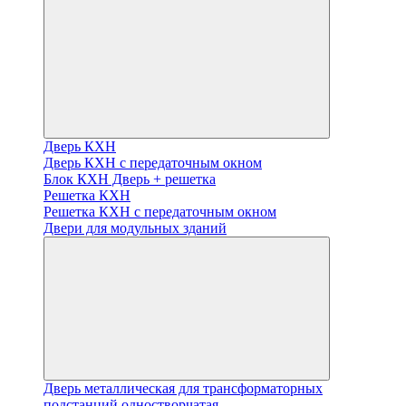
Дверь КХН
Дверь КХН с передаточным окном
Блок КХН Дверь + решетка
Решетка КХН
Решетка КХН с передаточным окном
Двери для модульных зданий
Дверь металлическая для трансформаторных
подстанций одностворчатая