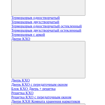
Терморазрыв одностворчатый
Терморазрыв двухстворчатый
Терморазрыв одностворчатый остекленный
Терморазрыв двухстворчатый остекленный
Терморазрыв с аркой
Двери КХО
Дверь КХО
Дверь КХО с передаточным окном
Блок КХО Дверь + решетка
Решетка КХО
Решетка КХО с передаточным окном
Двери КХН Комната хранения наркотиков