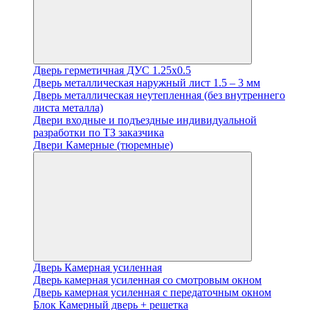
Дверь герметичная ДУС 1.25х0.5
Дверь металлическая наружный лист 1.5 – 3 мм
Дверь металлическая неутепленная (без внутреннего
листа металла)
Двери входные и подъездные индивидуальной
разработки по ТЗ заказчика
Двери Камерные (тюремные)
Дверь Камерная усиленная
Дверь камерная усиленная со смотровым окном
Дверь камерная усиленная с передаточным окном
Блок Камерный дверь + решетка