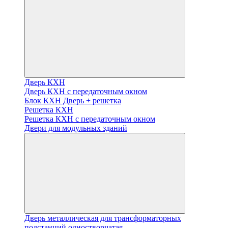
Дверь КХН
Дверь КХН с передаточным окном
Блок КХН Дверь + решетка
Решетка КХН
Решетка КХН с передаточным окном
Двери для модульных зданий
Дверь металлическая для трансформаторных
подстанций одностворчатая