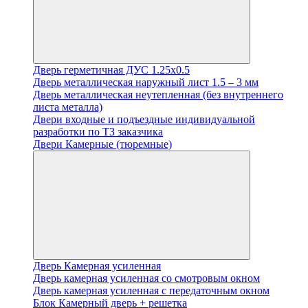
Дверь герметичная ДУС 1.25х0.5
Дверь металлическая наружный лист 1.5 – 3 мм
Дверь металлическая неутепленная (без внутреннего
листа металла)
Двери входные и подъездные индивидуальной
разработки по ТЗ заказчика
Двери Камерные (тюремные)
Дверь Камерная усиленная
Дверь камерная усиленная со смотровым окном
Дверь камерная усиленная с передаточным окном
Блок Камерный дверь + решетка