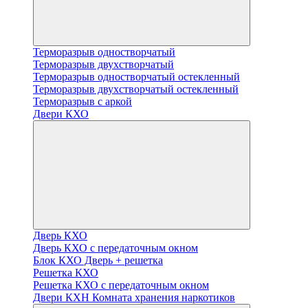
Терморазрыв одностворчатый
Терморазрыв двухстворчатый
Терморазрыв одностворчатый остекленный
Терморазрыв двухстворчатый остекленный
Терморазрыв с аркой
Двери КХО
Дверь КХО
Дверь КХО с передаточным окном
Блок КХО Дверь + решетка
Решетка КХО
Решетка КХО с передаточным окном
Двери КХН Комната хранения наркотиков