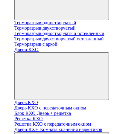
Терморазрыв одностворчатый
Терморазрыв двухстворчатый
Терморазрыв одностворчатый остекленный
Терморазрыв двухстворчатый остекленный
Терморазрыв с аркой
Двери КХО
Дверь КХО
Дверь КХО с передаточным окном
Блок КХО Дверь + решетка
Решетка КХО
Решетка КХО с передаточным окном
Двери КХН Комната хранения наркотиков