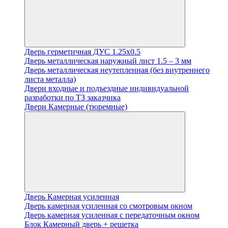
Дверь герметичная ДУС 1.25х0.5
Дверь металлическая наружный лист 1.5 – 3 мм
Дверь металлическая неутепленная (без внутреннего
листа металла)
Двери входные и подъездные индивидуальной
разработки по ТЗ заказчика
Двери Камерные (тюремные)
Дверь Камерная усиленная
Дверь камерная усиленная со смотровым окном
Дверь камерная усиленная с передаточным окном
Блок Камерный дверь + решетка