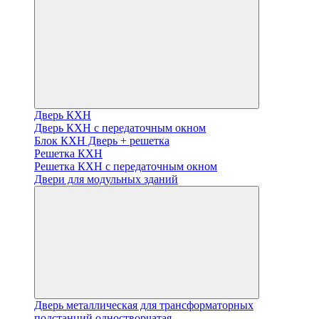
Дверь КХН
Дверь КХН с передаточным окном
Блок КХН Дверь + решетка
Решетка КХН
Решетка КХН с передаточным окном
Двери для модульных зданий
Дверь металлическая для трансформаторных
подстанций одностворчатая